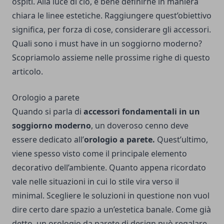
ospiti. Alla luce di ciò, è bene definirne in maniera
chiara le linee estetiche. Raggiungere quest’obiettivo
significa, per forza di cose, considerare gli accessori.
Quali sono i must have in un soggiorno moderno?
Scopriamolo assieme nelle prossime righe di questo
articolo.
Orologio a parete
Quando si parla di
accessori fondamentali in un
soggiorno moderno
, un doveroso cenno deve
essere dedicato all’
orologio a parete.
Quest’ultimo,
viene spesso visto come il principale elemento
decorativo dell’ambiente. Quanto appena ricordato
vale nelle situazioni in cui lo stile vira verso il
minimal. Scegliere le soluzioni in questione non vuol
dire certo dare spazio a un’estetica banale. Come già
detto, un orologio da parete di design può regalare