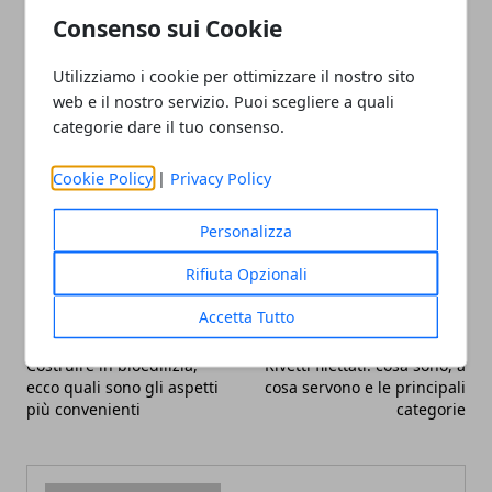
“stanza nella stanza” che consente di percepire lo
Consenso sui Cookie
spazio del living come maggiormente ampio.
Provare per credere!
Utilizziamo i cookie per ottimizzare il nostro sito
web e il nostro servizio. Puoi scegliere a quali
categorie dare il tuo consenso.
Cookie Policy
|
Privacy Policy
Facebook
Twitter
Whatsapp
Personalizza
Rifiuta Opzionali
Accetta Tutto
Articolo Precedente
Articolo Successivo
Costruire in bioedilizia,
Rivetti filettati: cosa sono, a
ecco quali sono gli aspetti
cosa servono e le principali
più convenienti
categorie