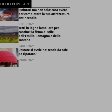
TICOLI POPOLARI
Estintori ma non solo: cosa avere
per completare la tua attrezzatura
antincendio
01/10/2025
Tetti in legno lamellare per
cantine: la firma di stile
dell’Emilia-Romagna e della
Toscana
24/09/2025
L'estate si avvicina: tende da sole
da riparare?
29/04/2025