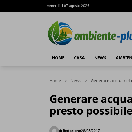
venerdì, il 07 agosto 2026
Ambiente+
HOME
CASA
NEWS
AMBIEN
Home
News
Generare acqua nel d
Generare acqua
presto possibil
di
Redazione
28/05/2017