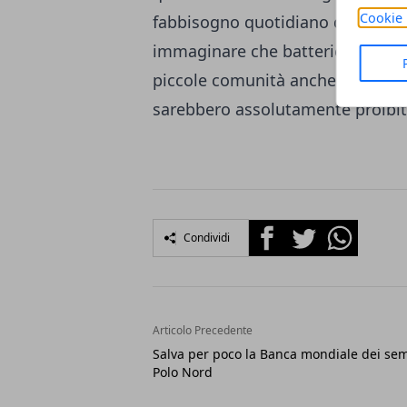
Cookie 
fabbisogno quotidiano di una pe
immaginare che batterie di quest
piccole comunità anche nel pieno
sarebbero assolutamente proibit
Facebook
Twitter
Whatsapp
Condividi
Articolo Precedente
Salva per poco la Banca mondiale dei sem
Polo Nord