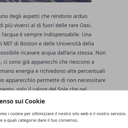
 uno degli aspetti che rendono arduo
 più viverci al di fuori delle rare Oasi.
a l’acqua è sempre indispensabile. Una
l MIT di Boston e delle Università della
ossibile ricavare acqua dall’aria stessa. Non
, ci sono già apparecchi che riescono a
umano energia e richiedono alte percentuali
ovo apparecchio permette di non necessitare
ento, solo il calore del Sole che nel
anismo in movimento, solo un pannello di
enso sui Cookie
o MOF, poroso che ricava l’acqua già con un
amo i cookie per ottimizzare il nostro sito web e il nostro servizio.
n queste condizioni ambientali un solo Kg di
re a quali categorie dare il tuo consenso.
cavare 3 litri d’acqua, abbondantemente il