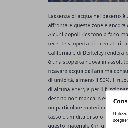
L’assenza di acqua nel deserto è
affrontare queste zone e ancora di
Alcuni popoli riescono a farlo m
recente scoperta di ricercatori de
California e di Berkeley renderà p
è una scoperta nuova in assoluto
ricavare acqua dall’aria ma cons
di umidità, almeno il 50%. Il nu
di alcuna energia per il funzionam
deserto non manca. Nessun mecc
Cons
un particolare materiale chiamat
Utilizzi
tasso d’umidità di solo il 20%. I
sceglie
questo materiale è in grado di ri