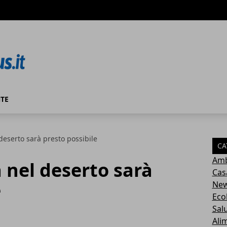
TE
eserto sarà presto possibile
CA
Amb
 nel deserto sarà
Cas
e
Ne
Eco
Sal
Ali