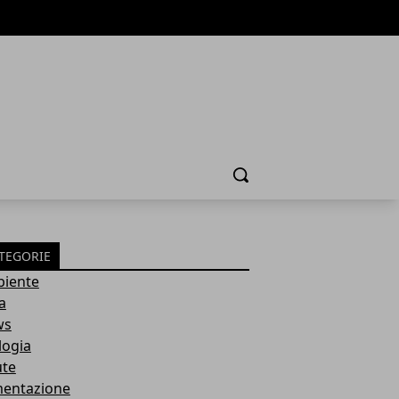
Cerca
TEGORIE
iente
a
ws
logia
ute
mentazione