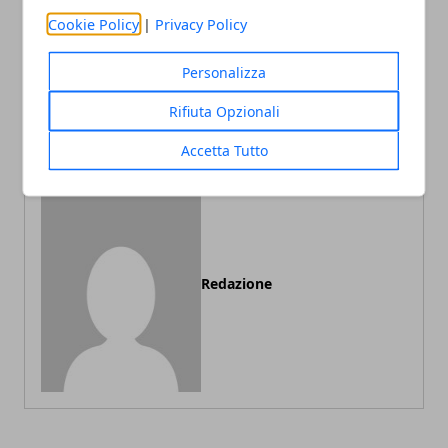
Cookie Policy
|
Privacy Policy
Articolo Precedente
Articolo Successivo
Concime biologico per
Quali sono le tipologie di
Personalizza
orto: come sceglierlo e
lampade che non
come usarlo
dovrebbero mai mancare
Rifiuta Opzionali
nella casa moderna?
Accetta Tutto
Redazione