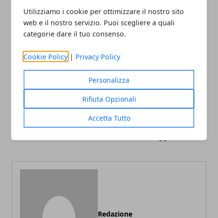
Utilizziamo i cookie per ottimizzare il nostro sito
web e il nostro servizio. Puoi scegliere a quali
categorie dare il tuo consenso.
Cookie Policy
|
Privacy Policy
Facebook
Twitter
Whatsapp
Personalizza
Rifiuta Opzionali
Articolo Precedente
Articolo Successivo
Accetta Tutto
A rischio l'acqua in casa?
Come arredare un
soggiorno etnico
Redazione