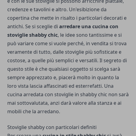
e con le sue stoviglie si possono arricchire piattaie,
credenze e tavolini e altro. Un'esibizione da
copertina che mette in risalto i particolari decorati e
antichi. Se si sceglie di
arredare una cucina con
stoviglie shabby chic
, le idee sono tantissime e si
può variare come si vuole perché, in vendita si trova
veramente di tutto, dalle stoviglie più sofisticate e
costose, a quelle più semplici e versatili. Il segreto di
questo stile è che qualsiasi oggetto si scelga sarà
sempre apprezzato e, piacerà molto in quanto la
loro vista lascia affascinati ed esterrefatti. Una
cucina arredata con stoviglie in shabby chic non sarà
mai sottovalutata, anzi darà valore alla stanza e ai
mobili che la arredano.
Stoviglie shabby con particolari definiti
Per creare una
cucina in stile shabby chic
si avrà