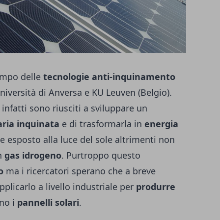
ampo delle
tecnologie anti-inquinamento
’Università di Anversa e KU Leuven (Belgio).
infatti sono riusciti a sviluppare un
aria inquinata
e di trasformarla in
energia
e esposto alla luce del sole altrimenti non
in
gas idrogeno
. Purtroppo questo
o
ma i ricercatori sperano che a breve
plicarlo a livello industriale per
produrre
no i
pannelli solari
.