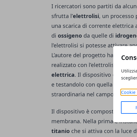
I ricercatori sono partiti da alcu
sfrutta l’
elettrolisi
, un processo p
una scarica di corrente elettrica 
di
ossigeno
da quelle di
idrogen
l’elettrolisi si potesse attivare a
L’autore del progetto ha spiegato
Cons
realizzato con l’elettrolisi è pro
Utilizzi
elettrica
. Il dispositivo catturav
sceglie
e testandolo con quella inquina
Cookie 
straordinaria nel campo delle
in
Il dispositivo è composto da du
membrana. Nella prima è installa
titanio
che si attiva con la luce 