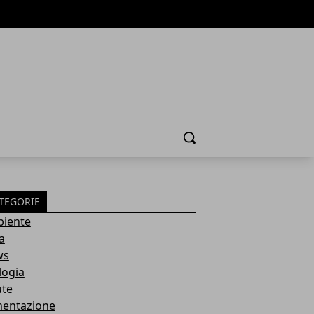
Cerca
TEGORIE
iente
a
ws
logia
ute
mentazione