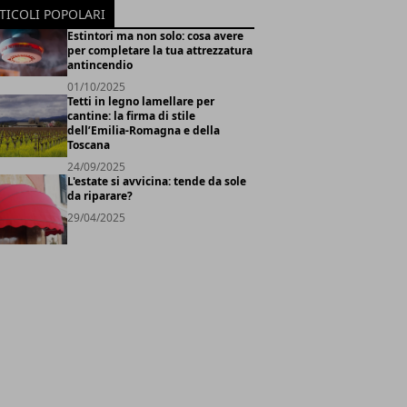
TICOLI POPOLARI
Estintori ma non solo: cosa avere
per completare la tua attrezzatura
antincendio
01/10/2025
Tetti in legno lamellare per
cantine: la firma di stile
dell’Emilia-Romagna e della
Toscana
24/09/2025
L'estate si avvicina: tende da sole
da riparare?
29/04/2025