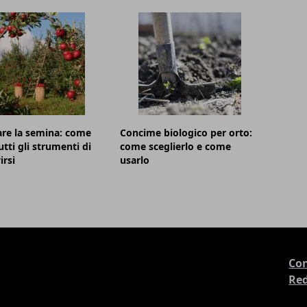
are la semina: come
Concime biologico per orto:
utti gli strumenti di
come sceglierlo e come
irsi
usarlo
Con
Re