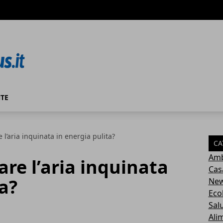
TE
 l’aria inquinata in energia pulita?
CA
Amb
are l’aria inquinata
Cas
a?
Ne
Eco
Sal
Ali